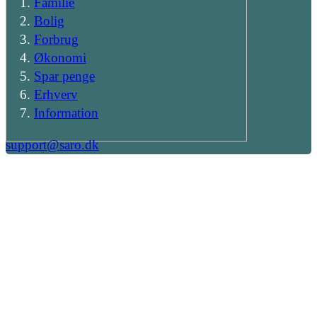
Familie
Bolig
Forbrug
Økonomi
Spar penge
Erhverv
Information
support@saro.dk