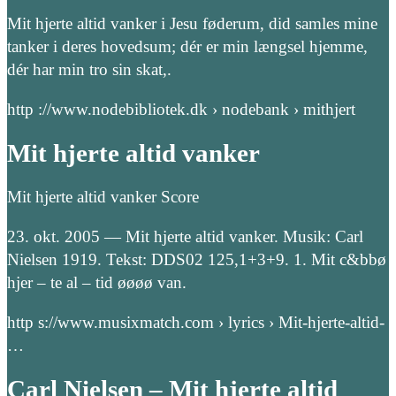
Mit hjerte altid vanker i Jesu føderum, did samles mine
tanker i deres hovedsum; dér er min længsel hjemme,
dér har min tro sin skat,.
http ://www.nodebibliotek.dk › nodebank › mithjert
Mit hjerte altid vanker
Mit hjerte altid vanker Score
23. okt. 2005 — Mit hjerte altid vanker. Musik: Carl
Nielsen 1919. Tekst: DDS02 125,1+3+9. 1. Mit c&bbø
hjer – te al – tid øøøø van.
http s://www.musixmatch.com › lyrics › Mit-hjerte-altid-
…
Carl Nielsen – Mit hjerte altid