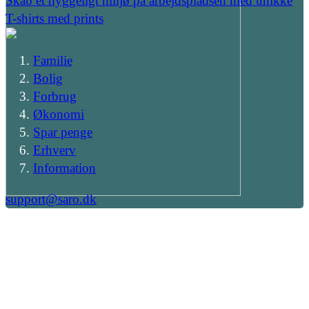
Skab et hyggeligt miljø på arbejdspladsen med unikke
T-shirts med prints
Familie
Bolig
Forbrug
Økonomi
Spar penge
Erhverv
Information
support@saro.dk