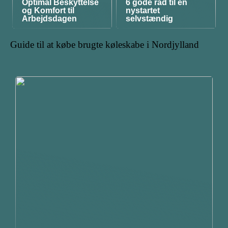
Optimal Beskyttelse
6 gode råd til en
og Komfort til
nystartet
Arbejdsdagen
selvstændig
Guide til at købe brugte køleskabe i Nordjylland