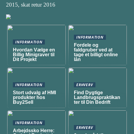
2015, skat retur 2016
INFORMATION
INFORMATION
Fordele og
Hvordan Vælge en
faldgruber ved at
Billig Minigraver til
tage et billigt online
Dit Projekt
lån
INFORMATION
ERHVERV
Stort udvalg af HMI
Find Dygtige
produkter hos
Landbrugspraktikan
Buy2Sell
ter til Din Bedrift
INFORMATION
ERHVERV
Arbejdssko Herre: