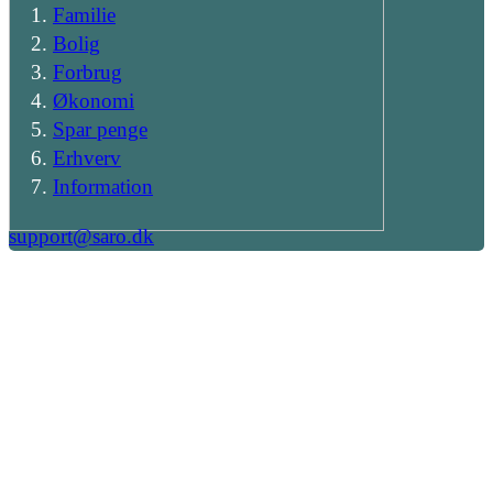
Familie
Bolig
Forbrug
Økonomi
Spar penge
Erhverv
Information
support@saro.dk