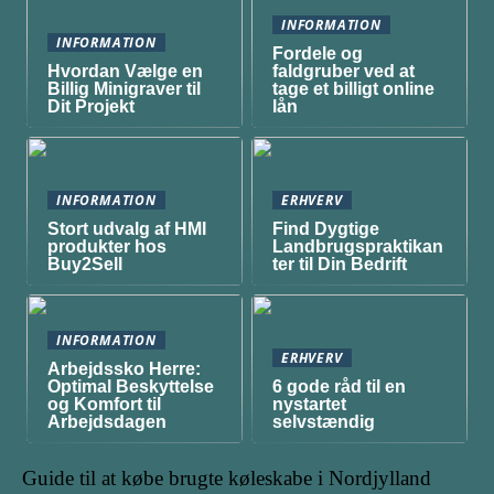
INFORMATION
INFORMATION
Fordele og
Hvordan Vælge en
faldgruber ved at
Billig Minigraver til
tage et billigt online
Dit Projekt
lån
INFORMATION
ERHVERV
Stort udvalg af HMI
Find Dygtige
produkter hos
Landbrugspraktikan
Buy2Sell
ter til Din Bedrift
INFORMATION
ERHVERV
Arbejdssko Herre:
Optimal Beskyttelse
6 gode råd til en
og Komfort til
nystartet
Arbejdsdagen
selvstændig
Guide til at købe brugte køleskabe i Nordjylland